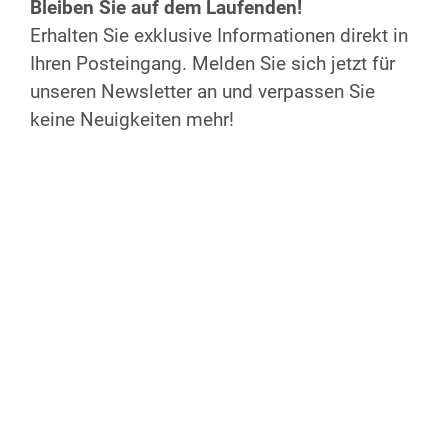
Bleiben Sie auf dem Laufenden!
Erhalten Sie exklusive Informationen direkt in
Weiter Infos & Auskunft
Ihren Posteingang. Melden Sie sich jetzt für
E-Mail
unseren Newsletter an und verpassen Sie
02444 5759987
keine Neuigkeiten mehr!
Webseite
Weitere Angebote