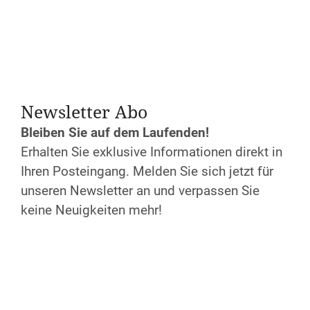
Datum und Uhrzeit
Newsletter Abo
Mi. 17.06.2026
Bleiben Sie auf dem Laufenden!
Anfang:
19:30 Uhr
Erhalten Sie exklusive Informationen direkt in
Ende:
21:00 Uhr
Ihren Posteingang. Melden Sie sich jetzt für
Keine Anmeldung erforderlich!
unseren Newsletter an und verpassen Sie
keine Neuigkeiten mehr!
Kosten
kostenfrei
Anmeldung
Jetzt anmelden!