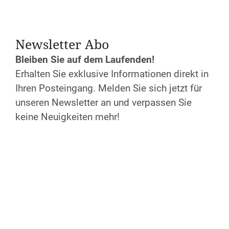
Do. 12.12.2024
Anfang:
19:00 Uhr
Ende:
21:00 Uhr
Newsletter Abo
Anmeldeschluss: 02.12.2024
Bleiben Sie auf dem Laufenden!
Erhalten Sie exklusive Informationen direkt in
Teilnahme ist barrierefrei möglich
Ihren Posteingang. Melden Sie sich jetzt für
Kosten
unseren Newsletter an und verpassen Sie
kostenfrei (freiwilliger
keine Neuigkeiten mehr!
Wertschätzungsbeitrag)
Anmeldung
Jetzt anmelden!
Weiter Infos & Auskunft
E-Mail