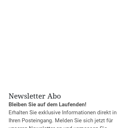
Krefeld-Viersen
Ort
Katholisches Forum Krefeld, Felbelstr. 25,
47799 Krefeld
Jetzt anmelden!
Newsletter Abo
Bleiben Sie auf dem Laufenden!
Erhalten Sie exklusive Informationen direkt in
Ihren Posteingang. Melden Sie sich jetzt für
Datum und Uhrzeit