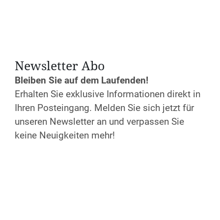
Newsletter Abo
Datum und Uhrzeit
Bleiben Sie auf dem Laufenden!
Sa. 18.04.2026
Erhalten Sie exklusive Informationen direkt in
Anfang:
10:00 Uhr
Ihren Posteingang. Melden Sie sich jetzt für
Ende:
17:00 Uhr
unseren Newsletter an und verpassen Sie
Anmeldeschluss: 11.04.2026
keine Neuigkeiten mehr!
Kosten
80 – 100€
(nach pers. Einschätzung)
Anmeldung
Jetzt anmelden!