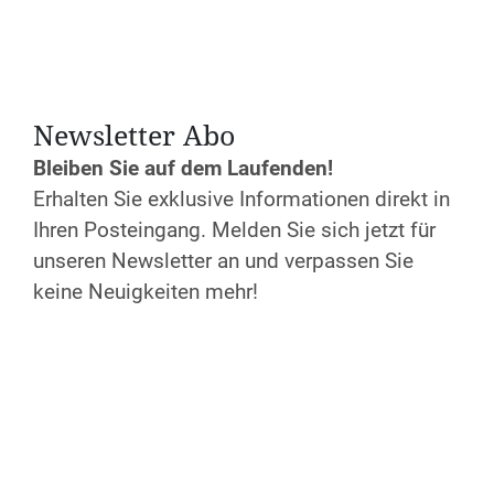
Sa. 19.12.2026
Anfang:
09:30 Uhr
Ende:
17:00 Uhr
Kosten
Newsletter Abo
Seminargebühr: 19,00 €
Bleiben Sie auf dem Laufenden!
Verpflegung: 21,00 €
Erhalten Sie exklusive Informationen direkt in
Ihren Posteingang. Melden Sie sich jetzt für
Anmeldung
unseren Newsletter an und verpassen Sie
Jetzt anmelden!
keine Neuigkeiten mehr!
Weiter Infos & Auskunft
E-Mail
+49 241 607951
Webseite