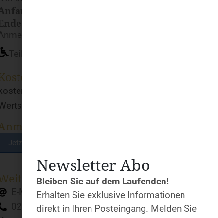
Anfang:
18:00 Uhr
Ende:
19:45 Uhr
Anmeldeschluss: 25.06.2025
Teilnahme ist barrierefrei möglich
Kosten
kostenfrei (freiwilliger
Wertschätzungs-Beitrag)
Anmeldung
Jetzt anmelden!
Newsletter Abo
Weiter Infos & Auskunft
Bleiben Sie auf dem Laufenden!
E-Mail
Erhalten Sie exklusive Informationen
02161 980644
direkt in Ihren Posteingang. Melden Sie