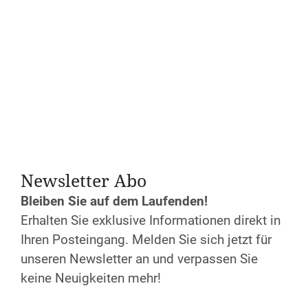
Newsletter Abo
Datum und Uhrzeit
Bleiben Sie auf dem Laufenden!
Sa. 15.11.2025
Erhalten Sie exklusive Informationen direkt in
Anfang:
09:00 Uhr
Ende:
17:30 Uhr
Ihren Posteingang. Melden Sie sich jetzt für
unseren Newsletter an und verpassen Sie
Kosten
keine Neuigkeiten mehr!
Seminargebühr inklusive Material: 63,00 €