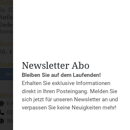
Datum und Uhrzeit
Sa. 15.06.2024
Anfang:
10:00 Uhr
Ende:
17:00 Uhr
Anmeldeschluss: 07.06.2024
Kosten
60,- € inkl. Verpflegung
Newsletter Abo
Anmeldung
Jetzt anmelden!
Bleiben Sie auf dem Laufenden!
Erhalten Sie exklusive Informationen
direkt in Ihren Posteingang. Melden Sie
Weiter Infos & Auskunft
sich jetzt für unseren Newsletter an und
E-Mail
verpassen Sie keine Neuigkeiten mehr!
02151 755862
Webseite