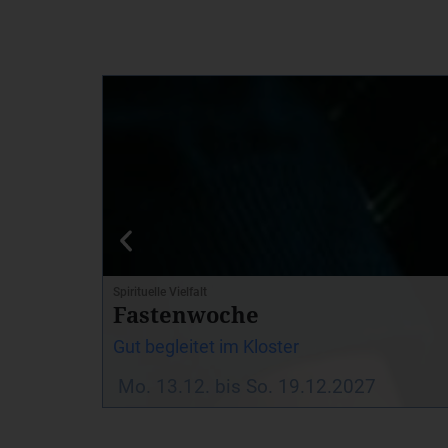
Spirituelle Vielfalt
Fastenwoche
Gut begleitet im Kloster
Mo. 13.12. bis So. 19.12.2027