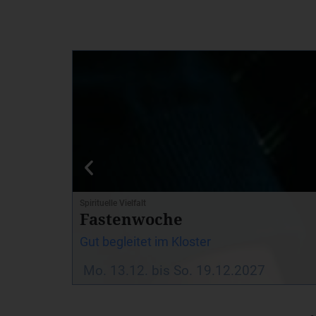
Spirituelle Vielfalt
Fastenwoche
Gut begleitet im Kloster
Mo. 13.12. bis So. 19.12.2027