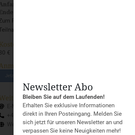
Anfang:
20:00 Uhr
Ende:
21:30 Uhr
Zum Prozess der Exerzitien gehört die
Teilnahme an allen Abenden.
Kosten
30 €
Anmeldung
Jetzt anmelden!
Newsletter Abo
Bleiben Sie auf dem Laufenden!
Weiter Infos & Auskunft
Erhalten Sie exklusive Informationen
E-Mail
direkt in Ihren Posteingang. Melden Sie
+49 241 607951
sich jetzt für unseren Newsletter an und
Webseite
verpassen Sie keine Neuigkeiten mehr!