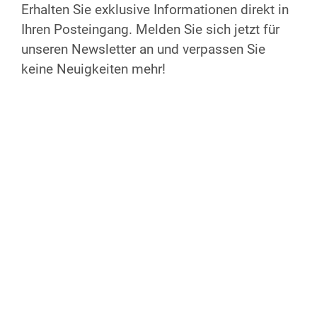
Weiter Infos & Auskunft
Erhalten Sie exklusive Informationen direkt in
E-Mail
Ihren Posteingang. Melden Sie sich jetzt für
unseren Newsletter an und verpassen Sie
0491604163296
keine Neuigkeiten mehr!
Webseite
Weitere Angebote
Spirituelle Vielfalt
Fastenwoche