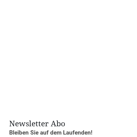
Datum und Uhrzeit
Fr. 11.12. bis So. 13.12.2026
Anfang:
18:00 Uhr
Ende:
13:00 Uhr
Anmeldeschluss: 22.11.2026
Teilnahme ist barrierefrei möglich
Kosten
160€ mit Einzelzimmer und Verpflegung
Anmeldung
Jetzt anmelden!
Newsletter Abo
Bleiben Sie auf dem Laufenden!