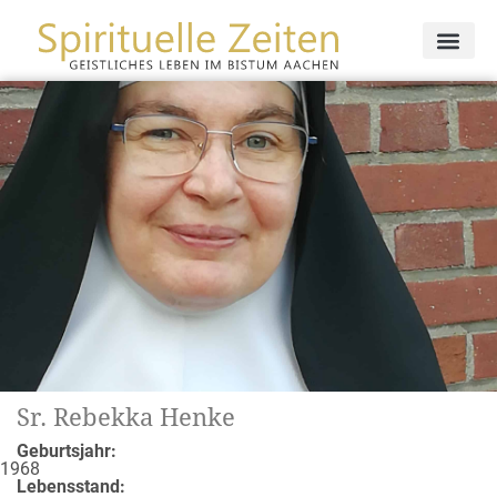
Ich möchte mein Gegenüber begleiten: auf der lebenslangen
Suche nach Gott (Benediktsregel: Der Gottsuche nichts
vorziehen.). Auf ihrem/seinem Weg mit Jesus Christus.
Sr. Rebekka Henke
Geburtsjahr:
1968
Lebensstand: