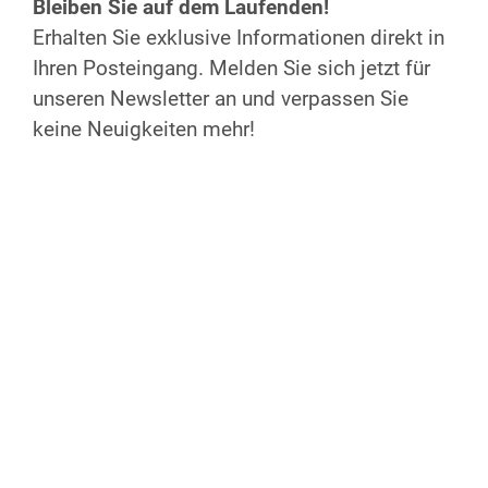
Bleiben Sie auf dem Laufenden!
Mi. 18.09.2024
Erhalten Sie exklusive Informationen direkt in
Anfang:
18:30 Uhr
Ihren Posteingang. Melden Sie sich jetzt für
Ende:
20:30 Uhr
unseren Newsletter an und verpassen Sie
Bitte melden Sie sich nur an, wenn Sie an
keine Neuigkeiten mehr!
min. 3 der 5 Termine teilnehmen können.
Teilnahme ist barrierefrei möglich
Kosten
Die Veranstaltung ist kostenfrei, das Buch
muss selbst angeschafft werden
(Neupreis: 24 €).
Anmeldung
Jetzt anmelden!