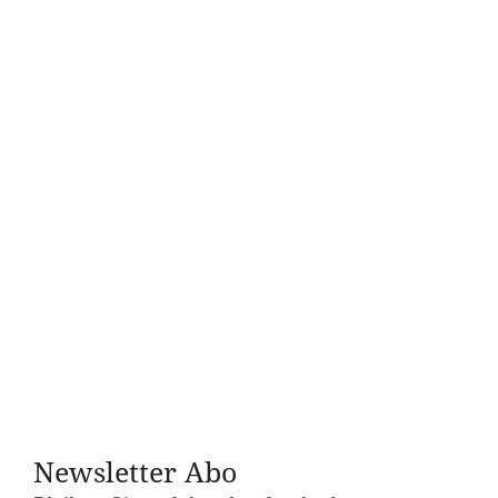
Mönchengladbach
(Raum 043, EG)
Jetzt anmelden!
Newsletter Abo
Datum und Uhrzeit